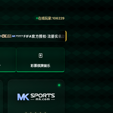
106229
在线玩家:
FIFA官方授权·注册实名送
38¥
🀄️
机
彩票棋牌娱乐