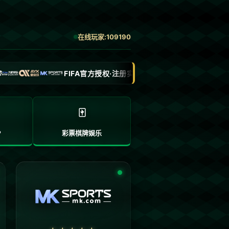
109190
在线玩家:
FIFA官方授权·注册实名送
38¥
🀄️
机
彩票棋牌娱乐