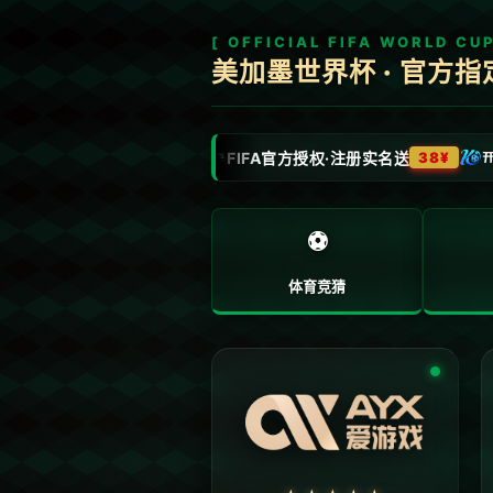
[ OFFICIAL FIFA WORLD CUP
美加墨世界杯 · 官方指定网
FIFA官方授权·注册实名送
38¥
⚽️
体育竞猜