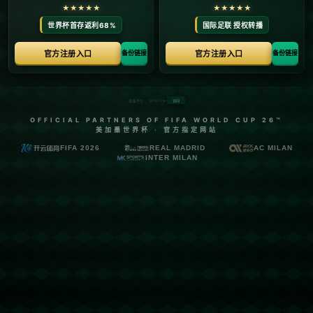
★★★★★
★★★★★
世界杯首存返利68%
国际足联 授权转播
官方注册入口
官方注册入口
备份链接
备份链接
直播平台 ：58261·me
访问
OFFICIAL PARTNERS OF FIFA WORLD CUP 26™
美加墨世界杯 · 官方指定网站
FIFA 2026
REAL MADRID
AC MILAN
INTER MILAN